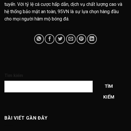
tuyến. Với tỷ lệ cá cược hấp dẫn, dịch vụ chất lượng cao và
hệ thống bảo mật an toàn, 95VN là sự lựa chọn hàng đầu
cho mọi người hâm mộ bóng đá.
Tìm kiếm
TÌM
KIẾM
BÀI VIẾT GẦN ĐÂY