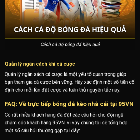
Cách cá độ bóng đá hiệu quả
Quản lý ngân cách khi cá cược
Quản lý ngân sách cá cược là một yếu tố quan trọng giúp
bạn tham gia cá cược bền vững. Hãy xác định một số tiền cố
định cho mỗi lần đặt cược và tuân thủ nguyên tắc này.
FAQ: Về trực tiếp bóng đá kèo nhà cái tại 95VN
Có rất nhiều khách hàng đã đặt các câu hỏi cho đội ngũ
chăm sóc khách hàng 95VN, vì vậy chúng tôi sẽ tổng hợp
một số câu hỏi thường gặp tại đây: