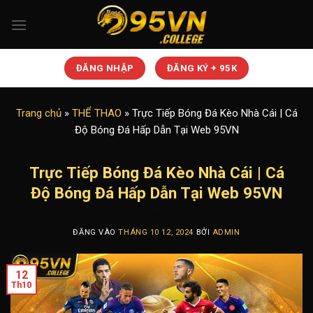
Bỏ
qua
nội
dung
ĐĂNG NHẬP
ĐĂNG KÝ + 95K
Trang chủ
»
THỂ THAO
»
Trực Tiếp Bóng Đá Kèo Nhà Cái | Cá
Độ Bóng Đá Hấp Dẫn Tại Web 95VN
Trực Tiếp Bóng Đá Kèo Nhà Cái | Cá
Độ Bóng Đá Hấp Dẫn Tại Web 95VN
ĐĂNG VÀO
THÁNG 10 12, 2024
BỞI
ADMIN
12
Th10