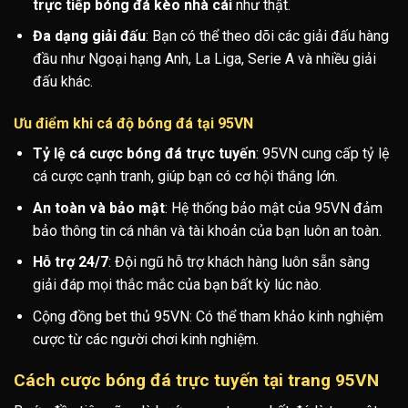
trực tiếp bóng đá kèo nhà cái
như thật.
Đa dạng giải đấu
: Bạn có thể theo dõi các giải đấu hàng
đầu như Ngoại hạng Anh, La Liga, Serie A và nhiều giải
đấu khác.
Ưu điểm khi cá độ bóng đá tại 95VN
Tỷ lệ cá cược bóng đá trực tuyến
: 95VN cung cấp tỷ lệ
cá cược cạnh tranh, giúp bạn có cơ hội thắng lớn.
An toàn và bảo mật
: Hệ thống bảo mật của 95VN đảm
bảo thông tin cá nhân và tài khoản của bạn luôn an toàn.
Hỗ trợ 24/7
: Đội ngũ hỗ trợ khách hàng luôn sẵn sàng
giải đáp mọi thắc mắc của bạn bất kỳ lúc nào.
Cộng đồng bet thủ 95VN: Có thể tham khảo kinh nghiệm
cược từ các người chơi kinh nghiệm.
Cách cược bóng đá trực tuyến tại trang 95VN