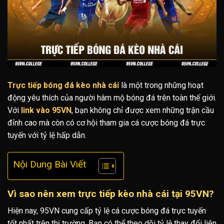
Trực tiếp bóng đá kèo nhà cái
là một trong những hoạt
động yêu thích của người hâm mộ bóng đá trên toàn thế giới.
Với
link vào 95VN
, bạn không chỉ được xem những trận cầu
đỉnh cao mà còn có cơ hội tham gia cá cược bóng đá trực
tuyến với tỷ lệ hấp dẫn.
Nội Dung Bài Viết
Vì sao nên xem trực tiếp kèo nhà cái tại 95VN?
Hiện nay, 95VN cung cấp tỷ lệ cá cược bóng đá trực tuyến
tốt nhất trên thị trường. Bạn có thể theo dõi tỷ lệ thay đổi liên