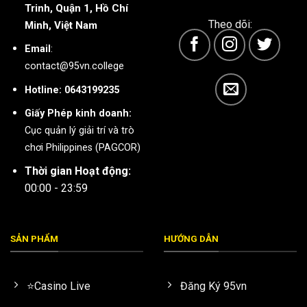
Trinh, Quận 1, Hồ Chí
Theo dõi:
Minh, Việt Nam
Email
:
contact@95vn.college
Hotline:
0643199235
Giấy Phép kinh doanh:
Cục quản lý giải trí và trò
chơi Philipp
ines (PAGCOR)
Thời gian Hoạt động:
00:00 - 23:59
SẢN PHẨM
HƯỚNG DẪN
⭐Casino Live
Đăng Ký 95vn