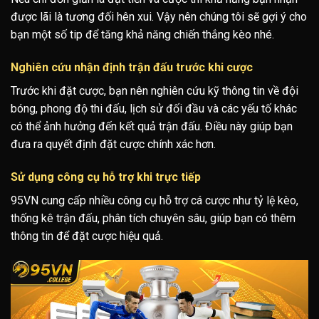
được lãi là tương đối hên xui. Vậy nên chúng tôi sẽ gợi ý cho
bạn một số tip để tăng khả năng chiến thắng kèo nhé.
Nghiên cứu nhận định trận đấu trước khi cược
Trước khi đặt cược, bạn nên nghiên cứu kỹ thông tin về đội
bóng, phong độ thi đấu, lịch sử đối đầu và các yếu tố khác
có thể ảnh hưởng đến kết quả trận đấu. Điều này giúp bạn
đưa ra quyết định đặt cược chính xác hơn.
Sử dụng công cụ hỗ trợ khi trực tiếp
95VN cung cấp nhiều công cụ hỗ trợ cá cược như tỷ lệ kèo,
thống kê trận đấu, phân tích chuyên sâu, giúp bạn có thêm
thông tin để đặt cược hiệu quả.