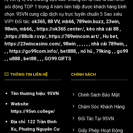
sôi động TOP 1 trong 4 năm liên tiếp được khách hàng bình
chọn. 95VN cung cấp dịch vụ trực tuyến chuẩn 5 Sao siêu
VIP! Đối tác:
ok365
,
88 VV
,
mb66
,
789win.buzz
,
23win
,
98win
,
mb66
, ,
https://ok365.center/
,
kèo nhà cái 88
,
,
https://88clb.rsvp/
,
https://789wincom.art/
,
Hu bet
,
https://23wincasino.com/
,
98win
, , , , , ,
nhà cái 789win
, ,
, ,
https://go99com.info/
,
bet888
, ,
nổ hũ
,
79king
, ,
go99
, ,
u888
,
bet88
, ,
,
GO99.GIFTS
THÔNG TIN LIÊN HỆ
CHÍNH SÁCH
Tên thương hiệu: 95VN
Chính Sách Bảo Mật
Website:
Chăm Sóc Khách Hàng
https://95vn.college/
Đối Tác Tại 95VN
Địa chỉ: 122 Trần Đình
Xu, Phường Nguyễn Cư
Giấy Phép Hoạt Động