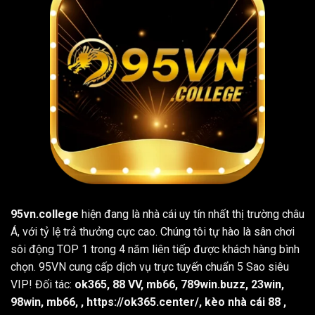
Những
Web
Chiêu
95VN
Trò?
95vn.college
hiện đang là nhà cái uy tín nhất thị trường châu
Á, với tỷ lệ trả thưởng cực cao. Chúng tôi tự hào là sân chơi
sôi động TOP 1 trong 4 năm liên tiếp được khách hàng bình
chọn. 95VN cung cấp dịch vụ trực tuyến chuẩn 5 Sao siêu
VIP! Đối tác:
ok365
,
88 VV
,
mb66
,
789win.buzz
,
23win
,
98win
,
mb66
, ,
https://ok365.center/
,
kèo nhà cái 88
,