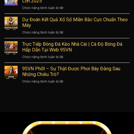
Lớn 2025
Thức
Chức năng bình luận bị tắt
ở
J88
Tải
–
App
Dự Đoán Kết Quả Xổ Số Miền Bắc Cực Chuẩn Theo
An
ABC8
Tâm
Máy
–
Trải
Chức năng bình luận bị tắt
ở
Truy
Nghiệm
Dự
Cập
Cá
Đoán
Trực Tiếp Bóng Đá Kèo Nhà Cái | Cá Độ Bóng Đá
Nhanh,
Cược
Kết
Chơi
Hấp Dẫn Tại Web 95VN
Trực
Quả
Ngay
Tuyến
Chức năng bình luận bị tắt
ở
Xổ
Thắng
Trực
Số
Lớn
Tiếp
95VN Phốt – Sự Thật Được Phơi Bày Đằng Sau
Miền
2025
Bóng
Bắc
Những Chiêu Trò?
Đá
Cực
Chức năng bình luận bị tắt
ở
Kèo
Chuẩn
95VN
Nhà
Theo
Phốt
Cái
Máy
–
|
Sự
Cá
Thật
Độ
Được
Bóng
Phơi
Đá
Bày
Hấp
Đằng
Dẫn
Sau
Tại