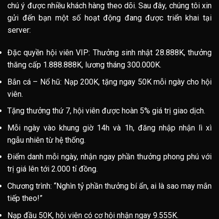
chú ý được nhiều khách hàng theo dõi. Sau đây, chúng tôi xin
gửi đến bạn một số hoạt động đang được triển khai tại
server:
Đặc quyền hội viên VIP: Thưởng sinh nhật 28.888K, thưởng
thăng cấp 1.888.888K, lương tháng 300.000K.
Bắn cá – Nổ hũ: Nạp 200K, tặng ngay 50K mỗi ngày cho hội
viên.
Tặng thưởng thứ 7, hội viên được hoàn 5% giá trị giao dịch.
Mỗi ngày vào khung giờ 14h và 1h, đăng nhập nhận lì xì
ngẫu nhiên từ hệ thống.
Điểm danh mỗi ngày, nhận ngay phần thưởng phong phú với
trị giá lên tới 2.000 tỉ đồng.
Chương trình: “Nghìn tỷ phần thưởng bí ẩn, ai là sao may mắn
tiếp theo!”
Nạp đầu 50K, hội viên có cơ hội nhận ngay 9.555K.