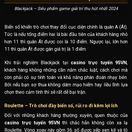
Blackjack – Siêu phẩm game giải trí thu hút nhất 2024
Biến số khiến trò chơi thay đổi cục diện chính là quân A (Át).
Tức là nếu tổng điểm hai lá bài đầu tiên của khách hàng nhỏ
hơn 11 thì quân Át được coi là 10 điểm. Ngược lại, lớn hơn
11 thì quân Át được gán giá trị là 1 điểm.
Khi trải nghiệm Blackjack tại
casino trực tuyến 95VN
,
khách hàng không những cần nắm chắc luật, cách chơi mà
còn phải có sự tính toán và khả năng phán đoán nhạy bén.
Bởi nếu bạn sợ thua không dám mạo hiểm hay liều lĩnh lựa
chọn theo cảm tính thì sẽ rất dễ bại trận.
Roulette – Trò chơi đầy biến số, rủi ro đi kèm lợi ích
Đối với những khách hàng thường xuyên, quen thuộc của
casino trực tuyến 95VN
thì chắc hẳn không còn xa lạ
Roulette. Vòng xoay này gồm 36 số được xếp xen kẽ và tô