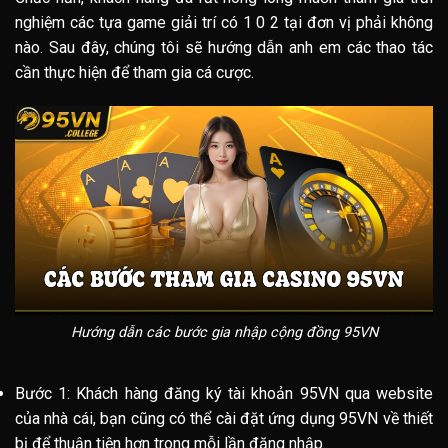
nghiệm các tựa game giải trí có 1 0 2 tại đơn vị phải không
nào. Sau đây, chúng tôi sẽ hướng dẫn anh em các thao tác
cần thực hiện để tham gia cá cược.
Hướng dẫn các bước gia nhập cộng đồng 95VN
Bước 1: Khách hàng đăng ký tài khoản 95VN qua website
của nhà cái, bạn cũng có thể cài đặt ứng dụng 95VN về thiết
bị để thuận tiện hơn trong mỗi lần đăng nhập.