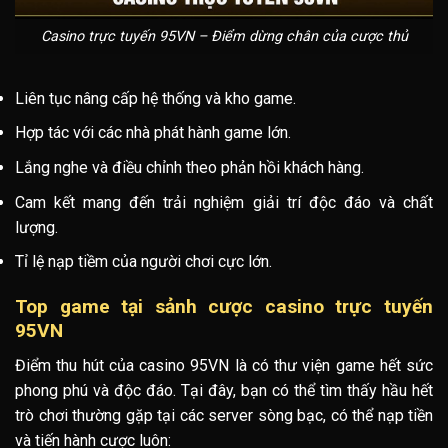
Casino trực tuyến 95VN – Điểm dừng chân của cược thủ
Liên tục nâng cấp hệ thống và kho game.
Hợp tác với các nhà phát hành game lớn.
Lắng nghe và điều chỉnh theo phản hồi khách hàng.
Cam kết mang đến trải nghiệm giải trí độc đáo và chất
lượng.
Tỉ lệ nạp tiềm của người chơi cực lớn.
Top game tại sảnh cược casino trực tuyến
95VN
Điểm thu hút của casino 95VN là có thư viện game hết sức
phong phú và độc đáo. Tại đây, bạn có thể tìm thấy hầu hết
trò chơi thường gặp tại các server sòng bạc, có thể nạp tiền
và tiến hành cược luôn: