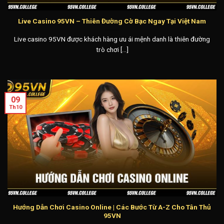
Live Casino 95VN – Thiên Đường Cờ Bạc Ngay Tại Việt Nam
Live casino 95VN được khách hàng ưu ái mệnh danh là thiên đường
trò chơi [...]
09
Th10
Hướng Dẫn Chơi Casino Online | Các Bước Từ A-Z Cho Tân Thủ
95VN