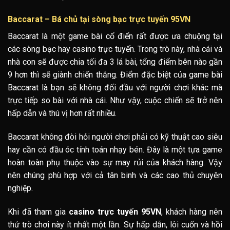
Baccarat – Bá chủ tại sòng bạc trực tuyến 95VN
Baccarat là một game bài cổ điển rất được ưa chuộng tại
các sòng bạc hay casino trực tuyến. Trong trò này, nhà cái và
nhà con sẽ được chia tối đa 3 lá bài, tổng điểm bên nào gần
9 hơn thì sẽ giành chiến thắng. Điểm đặc biệt của game bài
Baccarat là bạn sẽ không đối đầu với người chơi khác mà
trực tiếp so bài với nhà cái. Như vậy, cuộc chiến sẽ trở nên
hấp dẫn và thú vị hơn rất nhiều.
Baccarat không đòi hỏi người chơi phải có kỹ thuật cao siêu
hay cần có đầu óc tính toán nhạy bén. Đây là một tựa game
hoàn toàn phụ thuộc vào sự may rủi của khách hàng. Vậy
nên chúng phù hợp với cả tân binh và các cao thủ chuyên
nghiệp.
Khi đã tham gia
casino trực tuyến 95VN
, khách hàng nên
thử trò chơi này ít nhất một lần. Sự hấp dẫn, lôi cuốn và hồi