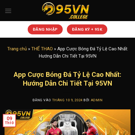
Bỏ
qua
nội
dung
ĐĂNG NHẬP
ĐĂNG KÝ + 95K
Trang chủ
»
THỂ THAO
»
App Cược Bóng Đá Tỷ Lệ Cao Nhất:
Hướng Dẫn Chi Tiết Tại 95VN
App Cược Bóng Đá Tỷ Lệ Cao Nhất:
Hướng Dẫn Chi Tiết Tại 95VN
ĐĂNG VÀO
THÁNG 10 9, 2024
BỞI
ADMIN
09
Th10