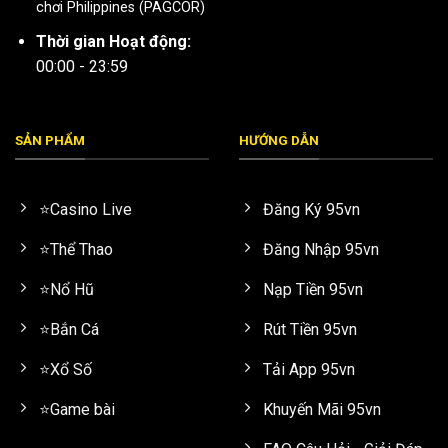
chơi Philipp
ines (PAGCOR)
Thời gian Hoạt động:
00:00 - 23:59
SẢN PHẨM
HƯỚNG DẪN
⭐Casino Live
Đăng Ký 95vn
⭐Thể Thao
Đăng Nhập 95vn
⭐Nổ Hũ
Nạp Tiền 95vn
⭐Bắn Cá
Rút Tiền 95vn
⭐Xổ Số
Tải App 95vn
⭐Game bài
Khuyến Mãi 95vn