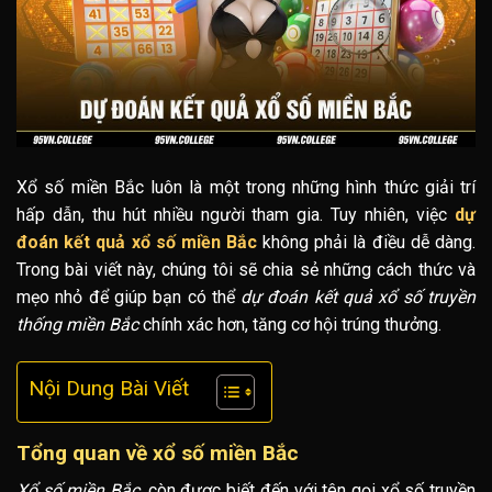
Xổ số miền Bắc luôn là một trong những hình thức giải trí
hấp dẫn, thu hút nhiều người tham gia. Tuy nhiên, việc
dự
đoán kết quả xổ số miền Bắc
không phải là điều dễ dàng.
Trong bài viết này, chúng tôi sẽ chia sẻ những cách thức và
mẹo nhỏ để giúp bạn có thể
dự đoán kết quả xổ số truyền
thống miền Bắc
chính xác hơn, tăng cơ hội trúng thưởng.
Nội Dung Bài Viết
Tổng quan về xổ số miền Bắc
Xổ số miền Bắc
, còn được biết đến với tên gọi xổ số truyền