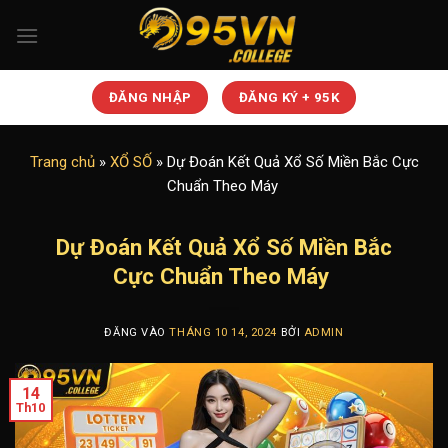
Bỏ
qua
nội
dung
ĐĂNG NHẬP
ĐĂNG KÝ + 95K
Trang chủ
»
XỔ SỐ
»
Dự Đoán Kết Quả Xổ Số Miền Bắc Cực
Chuẩn Theo Máy
Dự Đoán Kết Quả Xổ Số Miền Bắc
Cực Chuẩn Theo Máy
ĐĂNG VÀO
THÁNG 10 14, 2024
BỞI
ADMIN
14
Th10