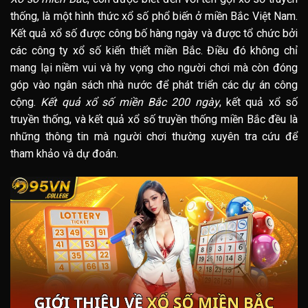
thống, là một hình thức xổ số phổ biến ở miền Bắc Việt Nam.
Kết quả xổ số được công bố hàng ngày và được tổ chức bởi
các công ty xổ số kiến thiết miền Bắc. Điều đó không chỉ
mang lại niềm vui và hy vọng cho người chơi mà còn đóng
góp vào ngân sách nhà nước để phát triển các dự án công
cộng.
Kết quả xổ số miền Bắc 200 ngày
, kết quả xổ số
truyền thống, và kết quả xổ số truyền thống miền Bắc đều là
những thông tin mà người chơi thường xuyên tra cứu để
tham khảo và dự đoán.