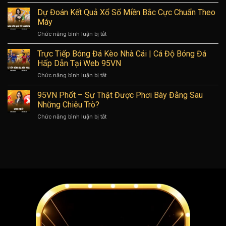
Tải
–
App
Dự Đoán Kết Quả Xổ Số Miền Bắc Cực Chuẩn Theo
An
ABC8
Tâm
Máy
–
Trải
Chức năng bình luận bị tắt
ở
Truy
Nghiệm
Dự
Cập
Cá
Đoán
Trực Tiếp Bóng Đá Kèo Nhà Cái | Cá Độ Bóng Đá
Nhanh,
Cược
Kết
Chơi
Hấp Dẫn Tại Web 95VN
Trực
Quả
Ngay
Tuyến
Chức năng bình luận bị tắt
ở
Xổ
Thắng
Trực
Số
Lớn
Tiếp
95VN Phốt – Sự Thật Được Phơi Bày Đằng Sau
Miền
2025
Bóng
Bắc
Những Chiêu Trò?
Đá
Cực
Chức năng bình luận bị tắt
ở
Kèo
Chuẩn
95VN
Nhà
Theo
Phốt
Cái
Máy
–
|
Sự
Cá
Thật
Độ
Được
Bóng
Phơi
Đá
Bày
Hấp
Đằng
Dẫn
Sau
Tại
Những
Web
Chiêu
95VN