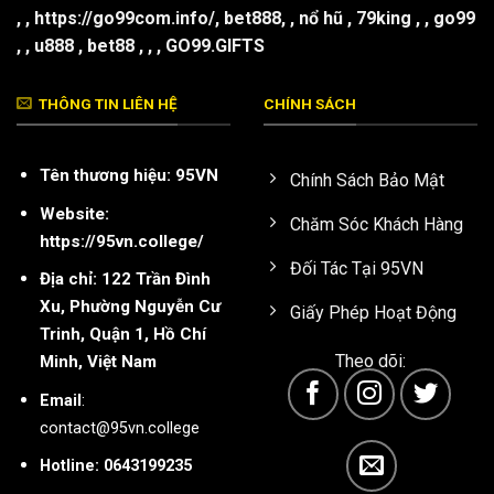
, ,
https://go99com.info/
,
bet888
, ,
nổ hũ
,
79king
, ,
go99
, ,
u888
,
bet88
, ,
,
GO99.GIFTS
THÔNG TIN LIÊN HỆ
CHÍNH SÁCH
Tên thương hiệu: 95VN
Chính Sách Bảo Mật
Website:
Chăm Sóc Khách Hàng
https://95vn.college/
Đối Tác Tại 95VN
Địa chỉ: 122 Trần Đình
Xu, Phường Nguyễn Cư
Giấy Phép Hoạt Động
Trinh, Quận 1, Hồ Chí
Theo dõi:
Minh, Việt Nam
Email
:
contact@95vn.college
Hotline:
0643199235