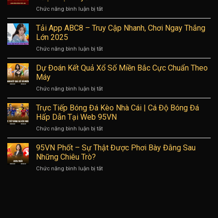
Chức năng bình luận bị tắt
ở
Link
Vào
Tải App ABC8 – Truy Cập Nhanh, Chơi Ngay Thắng
Chính
Lớn 2025
Thức
Chức năng bình luận bị tắt
ở
J88
Tải
–
App
Dự Đoán Kết Quả Xổ Số Miền Bắc Cực Chuẩn Theo
An
ABC8
Tâm
Máy
–
Trải
Chức năng bình luận bị tắt
ở
Truy
Nghiệm
Dự
Cập
Cá
Đoán
Trực Tiếp Bóng Đá Kèo Nhà Cái | Cá Độ Bóng Đá
Nhanh,
Cược
Kết
Chơi
Hấp Dẫn Tại Web 95VN
Trực
Quả
Ngay
Tuyến
Chức năng bình luận bị tắt
ở
Xổ
Thắng
Trực
Số
Lớn
Tiếp
95VN Phốt – Sự Thật Được Phơi Bày Đằng Sau
Miền
2025
Bóng
Bắc
Những Chiêu Trò?
Đá
Cực
Chức năng bình luận bị tắt
ở
Kèo
Chuẩn
95VN
Nhà
Theo
Phốt
Cái
Máy
–
|
Sự
Cá
Thật
Độ