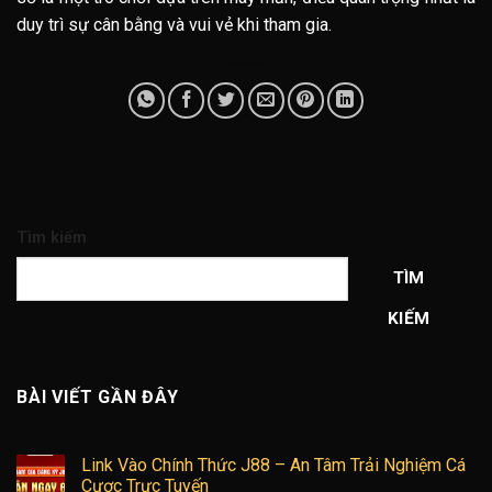
duy trì sự cân bằng và vui vẻ khi tham gia.
Tìm kiếm
TÌM
KIẾM
BÀI VIẾT GẦN ĐÂY
Link Vào Chính Thức J88 – An Tâm Trải Nghiệm Cá
Cược Trực Tuyến