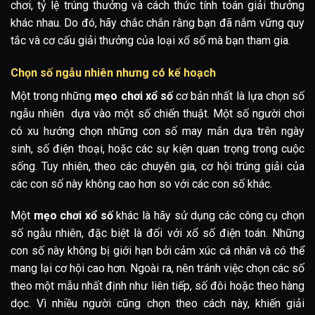
chơi, tỷ lệ trúng thưởng và cách thức tính toán giải thưởng
khác nhau. Do đó, hãy chắc chắn rằng bạn đã nắm vững quy
tắc và cơ cấu giải thưởng của loại xổ số mà bạn tham gia.
Chọn số ngẫu nhiên nhưng có kế hoạch
Một trong những
mẹo chơi xổ số
cơ bản nhất là lựa chọn số
ngẫu nhiên dựa vào một số chiến thuật. Một số người chơi
có xu hướng chọn những con số may mắn dựa trên ngày
sinh, số điện thoại, hoặc các sự kiện quan trọng trong cuộc
sống. Tuy nhiên, theo các chuyên gia, cơ hội trúng giải của
các con số này không cao hơn so với các con số khác.
Một
mẹo chơi xổ số
khác là hãy sử dụng các công cụ chọn
số ngẫu nhiên, đặc biệt là đối với xổ số điện toán. Những
con số này không bị giới hạn bởi cảm xúc cá nhân và có thể
mang lại cơ hội cao hơn. Ngoài ra, nên tránh việc chọn các số
theo một mẫu nhất định như liên tiếp, số đôi hoặc theo hàng
dọc. Vì nhiều người cũng chọn theo cách này, khiến giải