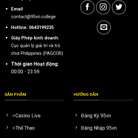
Email
:
contact@95vn.college
Hotline:
0643199235
Giấy Phép kinh doanh:
Cục quản lý giải trí và trò
chơi Philipp
ines (PAGCOR)
Thời gian Hoạt động:
00:00 - 23:59
SẢN PHẨM
HƯỚNG DẪN
⭐Casino Live
Đăng Ký 95vn
⭐Thể Thao
Đăng Nhập 95vn