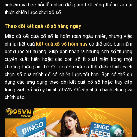
nghiệm và học hỏi lẫn nhau để giảm bớt căng thẳng và cải
thiện chiến lược chơi xổ số.
Theo dõi kết quả xổ số hàng ngày
Mặc dù kết quả xổ số là hoàn toàn ngẫu nhiên, nhưng việc
ghi lại kết quả
kết quả xổ số hôm nay
có thể giúp bạn nắm
bắt được xu hướng. Giúp bạn nhận ra những con số thường
xuyên xuất hiện hoặc các con số ít xuất hiện trong một
khoảng thời gian. Từ đó, người chơi có thể điều chỉnh cách
chọn số của mình để có chiến lược tốt hơn. Bạn có thể sử
dụng các ứng dụng theo dõi kết quả xổ số hoặc truy cập
trang web xổ số uy tín như95VN để cập nhật nhanh chóng và
chính xác.