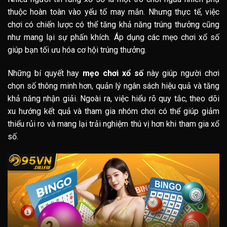
thuộc hoàn toàn vào yếu tố may mắn. Nhưng thực tế, việc
chơi có chiến lược có thể tăng khả năng trúng thưởng cũng
như mang lại sự phấn khích. Áp dụng các mẹo chơi xổ số
giúp bạn tối ưu hóa cơ hội trúng thưởng.
Những bí quyết hay
mẹo chơi xổ số
này giúp người chơi
chọn số thông minh hơn, quản lý ngân sách hiệu quả và tăng
khả năng nhận giải. Ngoài ra, việc hiểu rõ quy tắc, theo dõi
xu hướng kết quả và tham gia nhóm chơi có thể giúp giảm
thiểu rủi ro và mang lại trải nghiệm thú vị hơn khi tham gia xổ
số.