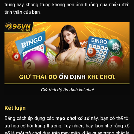
trúng hay không trúng không nên ảnh hưởng quá nhiều đến
tinh thần của bạn.
Giữ thái độ ổn định khi chơi
Kết luận
Bằng cách áp dụng các
mẹo chơi xổ số
này, bạn có thể tối
ưu hóa cơ hội trúng thưởng. Tuy nhiên, hãy luôn nhớ rằng xổ
số là một trò chơi dựa trên may mắn, điều quan trọng nhất là