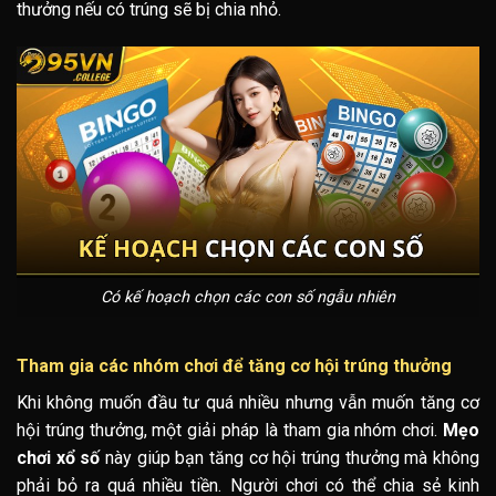
thưởng nếu có trúng sẽ bị chia nhỏ.
Có kế hoạch chọn các con số ngẫu nhiên
Tham gia các nhóm chơi để tăng cơ hội trúng thưởng
Khi không muốn đầu tư quá nhiều nhưng vẫn muốn tăng cơ
hội trúng thưởng, một giải pháp là tham gia nhóm chơi.
Mẹo
chơi xổ số
này giúp bạn tăng cơ hội trúng thưởng mà không
phải bỏ ra quá nhiều tiền. Người chơi có thể chia sẻ kinh